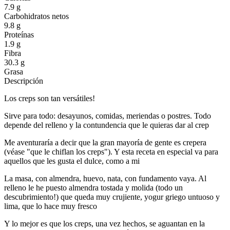
7.9 g
Carbohidratos netos
9.8 g
Proteínas
1.9 g
Fibra
30.3 g
Grasa
Descripción
Los creps son tan versátiles!
Sirve para todo: desayunos, comidas, meriendas o postres. Todo
depende del relleno y la contundencia que le quieras dar al crep
Me aventuraría a decir que la gran mayoría de gente es crepera
(véase "que le chiflan los creps"). Y esta receta en especial va para
aquellos que les gusta el dulce, como a mi
La masa, con almendra, huevo, nata, con fundamento vaya. Al
relleno le he puesto almendra tostada y molida (todo un
descubrimiento!) que queda muy crujiente, yogur griego untuoso y
lima, que lo hace muy fresco
Y lo mejor es que los creps, una vez hechos, se aguantan en la