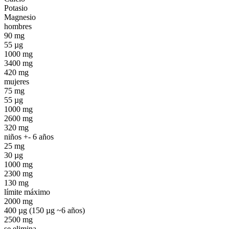
Potasio
Magnesio
hombres
90 mg
55 µg
1000 mg
3400 mg
420 mg
mujeres
75 mg
55 µg
1000 mg
2600 mg
320 mg
niños +- 6 años
25 mg
30 µg
1000 mg
2300 mg
130 mg
límite máximo
2000 mg
400 µg (150 µg ~6 años)
2500 mg
se elimina