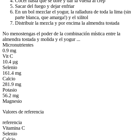
Cocer hasta que se dore y dar la vuelta al crep
Sacar del fuego y dejar enfriar
En un bol mezclar el yogur, la ralladura de toda la lima (sin
parte blanca, que amarga!) y el xilitol
Distribuir la mezcla y por encima la almendra tostada
No menostengas el poder de la combinación mística entre la
almendra tostada y molida y el yogur ...
Micronutrientes
0.9 mg
Vit C
10.4 µg
Selenio
161.4 mg
Calcio
281.9 mg
Potasio
56.2 mg
Magnesio
Valores de referencia
referencia
Vitamina C
Selenio
Calcio