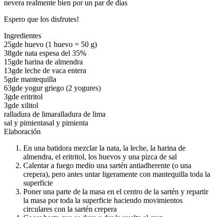
nevera realmente bien por un par de días
Espero que los disfrutes!
Ingredientes
25g
de huevo (1 huevo = 50 g)
38g
de nata espesa del 35%
15g
de harina de almendra
13g
de leche de vaca entera
5g
de mantequilla
63g
de yogur griego (2 yogures)
3g
de eritritol
3g
de xilitol
ralladura de lima
ralladura de lima
sal y pimienta
sal y pimienta
Elaboración
En una batidora mezclar la nata, la leche, la harina de
almendra, el eritritol, los huevos y una pizca de sal
Calentar a fuego medio una sartén antiadherente (o una
crepera), pero antes untar ligeramente con mantequilla toda la
superficie
Poner una parte de la masa en el centro de la sartén y repartir
la masa por toda la superficie haciendo movimientos
circulares con la sartén crepera