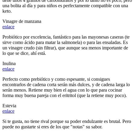
tiene unos 4 gramos de carbohidratos y por lo tanto no es poco, pero
una bolita al día y para niños es perfectamente compatible con una
keto.
Vinagre de manzana
enlace
Probiótico por excelencia, fantástico para las mayonesas caseras (te
sirve como ácido para matar la salmonela) o para las ensaladas. Es
un vinagre crudo (sin filtrar), que aunque sea menos importante de
lo que se dice, ahí está.
Inulina
enlace
Perfecto como prebiótico y como espesante, si consigues
encontrarlos de cadena corta serán más dulces, y de cadena larga lo
serán menos. Retiene muy bien el agua con lo que para cocinar
forma muy buena pareja con el eritritol (que la retiene muy poco).
Estevia
enlace
Si te gusta, no tiene rival porque su poder endulzante es brutal. Pero
puede no gustarte si eres de los que "notas" su sabor.