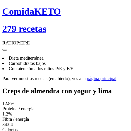
ComidaKETO
279
recetas
RATIO
P:E
F:E
Dieta mediterránea
Carbohidratos bajos
Con atención a los ratios
P/E
y
F/E
.
Para ver nuestras recetas (en abierto), ves a la
página principal
Creps de almendra con yogur y lima
12.8%
Proteína / energía
1.2%
Fibra / energía
343.4
Calorías