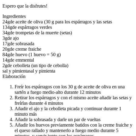
Espero que la disfrutes!
Ingredientes
24g
de aceite de oliva (30 g para los espárragos y las setas
134g
de espárragos verdes
34g
de trompetas de la muerte (setas)
3g
de ajo
17g
de sobrasada
20g
de creme fraiche
84g
de huevo (1 huevo = 50 g)
14g
de emmental
2g
de cebolleta (un tipo de cebolla)
sal y pimienta
sal y pimienta
Elaboración
Freír los espárragos con los 30 g de aceite de oliva en una
sartén a fuego medio-alto durante 12 minutos
Retirar los espárragos y con el mismo aceite añadir las setas y
freírlas durante 4 minutos
Añadir el ajo y la cebolleta picada y continuar durante 1
minuto más
Añadir la sobrasada y darle un par de vueltas
Añadir los huevos previamente batidos con la creme fraiche y
el queso rallado y mantenerlo a fuego medio durante 5
minutos, y servir junto con los espárragos