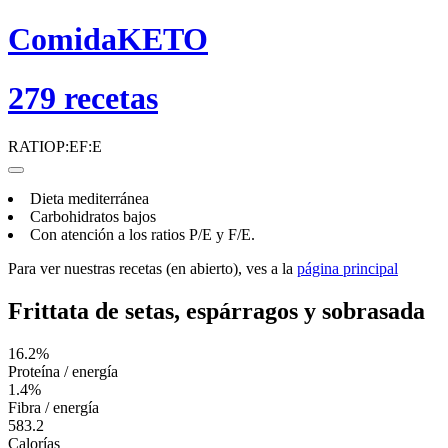
ComidaKETO
279
recetas
RATIO
P:E
F:E
Dieta mediterránea
Carbohidratos bajos
Con atención a los ratios
P/E
y
F/E
.
Para ver nuestras recetas (en abierto), ves a la
página principal
Frittata de setas, espárragos y sobrasada
16.2%
Proteína / energía
1.4%
Fibra / energía
583.2
Calorías