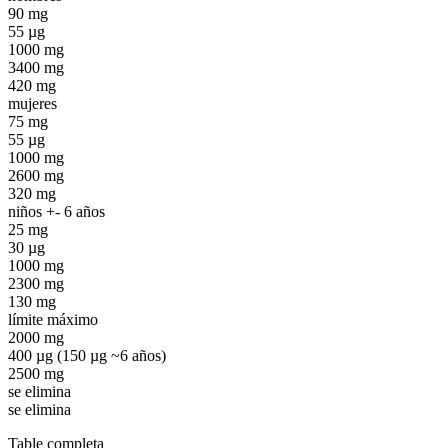
90 mg
55 µg
1000 mg
3400 mg
420 mg
mujeres
75 mg
55 µg
1000 mg
2600 mg
320 mg
niños +- 6 años
25 mg
30 µg
1000 mg
2300 mg
130 mg
límite máximo
2000 mg
400 µg (150 µg ~6 años)
2500 mg
se elimina
se elimina
Table completa