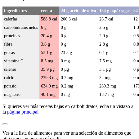
ingredientes
receta
24 g aceite de oliva
134 g espárragos
34
calorías
588.8 cal
206.3 cal
26.7 cal
12 
carbohidratos netos
6 g
0 g
2.5 g
1.3
proteínas
20.4 g
0 g
2.9 g
0.5
fibra
3.6 g
0 g
2.8 g
0.8
grasas
53.1 g
23.3 g
0.1 g
0.1
vitamina C
8.5 mg
0 mg
7.5 mg
0 
selenio
35.9 µg
0 µg
3.1 µg
0 
calcio
239.3 mg
0.2 mg
32 mg
0 
potasio
634.9 mg
0.2 mg
269.3 mg
17
magnesio
40.1 mg
0 mg
18.7 mg
0 
Si quieres ver más recetas bajas en carbohidratos, echa un vistazo a
la
página principal
Ves a la
lista de alimentos
para ver una selección de alimentos que
utilizamos en nuestro día a día.