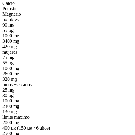
Calcio
Potasio
Magnesio
hombres
90 mg
55 µg
1000 mg
3400 mg
420 mg
mujeres
75 mg
55 µg
1000 mg
2600 mg
320 mg
niños +- 6 años
25 mg
30 µg
1000 mg
2300 mg
130 mg
límite máximo
2000 mg
400 µg (150 µg ~6 años)
2500 mg