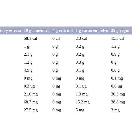
tol y estevia
10 g almendra
4 g eritritol
1 g cacao en polvo
25 g yogur
58.1 cal
0 cal
2.3 cal
15.3 cal
1 g
0 g
0.2 g
1.2 g
2.1 g
0 g
0.2 g
0.9 g
1.2 g
0 g
0.3 g
0 g
4.9 g
0 g
0.1 g
0.8 g
0 mg
0 mg
0 mg
0.1 mg
0.3 µg
0 µg
0.1 µg
0.6 µg
21.6 mg
0 mg
1.3 mg
30.3 mg
68.7 mg
0 mg
15.2 mg
38.8 mg
27.5 mg
0 mg
5 mg
3 mg