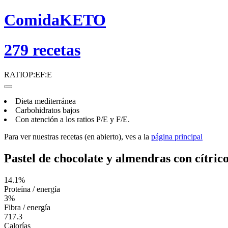
ComidaKETO
279
recetas
RATIO
P:E
F:E
Dieta mediterránea
Carbohidratos bajos
Con atención a los ratios
P/E
y
F/E
.
Para ver nuestras recetas (en abierto), ves a la
página principal
Pastel de chocolate y almendras con cítric
14.1%
Proteína / energía
3%
Fibra / energía
717.3
Calorías