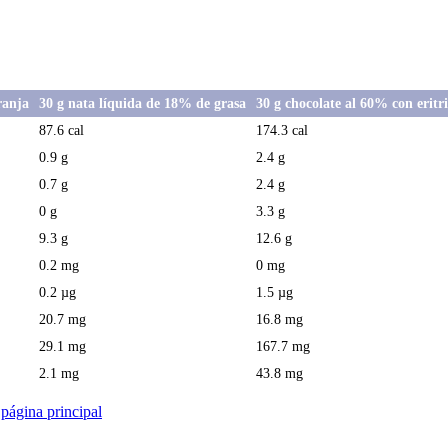
ranja
30 g nata líquida de 18% de grasa
30 g chocolate al 60% con eritri
87.6 cal
174.3 cal
0.9 g
2.4 g
0.7 g
2.4 g
0 g
3.3 g
9.3 g
12.6 g
0.2 mg
0 mg
0.2 µg
1.5 µg
20.7 mg
16.8 mg
29.1 mg
167.7 mg
2.1 mg
43.8 mg
a
página principal