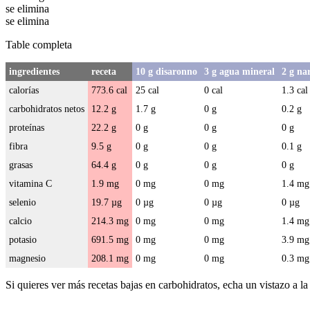
se elimina
se elimina
Table completa
ingredientes
receta
10 g disaronno
3 g agua mineral
2 g na
calorías
773.6 cal
25 cal
0 cal
1.3 cal
carbohidratos netos
12.2 g
1.7 g
0 g
0.2 g
proteínas
22.2 g
0 g
0 g
0 g
fibra
9.5 g
0 g
0 g
0.1 g
grasas
64.4 g
0 g
0 g
0 g
vitamina C
1.9 mg
0 mg
0 mg
1.4 mg
selenio
19.7 µg
0 µg
0 µg
0 µg
calcio
214.3 mg
0 mg
0 mg
1.4 mg
potasio
691.5 mg
0 mg
0 mg
3.9 mg
magnesio
208.1 mg
0 mg
0 mg
0.3 mg
Si quieres ver más recetas bajas en carbohidratos, echa un vistazo a l