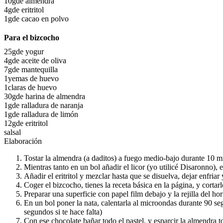
10g
de almendra
4g
de eritritol
1g
de cacao en polvo
Para el bizcocho
25g
de yogur
4g
de aceite de oliva
7g
de mantequilla
1
yemas de huevo
1
claras de huevo
30g
de harina de almendra
1g
de ralladura de naranja
1g
de ralladura de limón
12g
de eritritol
sal
sal
Elaboración
Tostar la almendra (a daditos) a fuego medio-bajo durante 10 m
Mientras tanto en un bol añadir el licor (yo utilicé Disaronno),
Añadir el eritritol y mezclar hasta que se disuelva, dejar enfria
Coger el bizcocho, tienes la receta básica en la página, y cortarl
Preparar una superficie con papel film debajo y la rejilla del 
En un bol poner la nata, calentarla al microondas durante 90 s
segundos si te hace falta)
Con ese chocolate bañar todo el pastel, y esparcir la almendra 