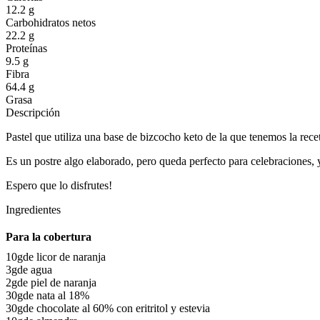
12.2 g
Carbohidratos netos
22.2 g
Proteínas
9.5 g
Fibra
64.4 g
Grasa
Descripción
Pastel que utiliza una base de bizcocho keto de la que tenemos la rec
Es un postre algo elaborado, pero queda perfecto para celebraciones, y
Espero que lo disfrutes!
Ingredientes
Para la cobertura
10g
de licor de naranja
3g
de agua
2g
de piel de naranja
30g
de nata al 18%
30g
de chocolate al 60% con eritritol y estevia