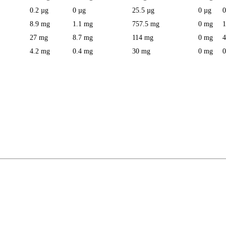
0.2 µg
0 µg
25.5 µg
0 µg
0
8.9 mg
1.1 mg
757.5 mg
0 mg
1
27 mg
8.7 mg
114 mg
0 mg
4
4.2 mg
0.4 mg
30 mg
0 mg
0