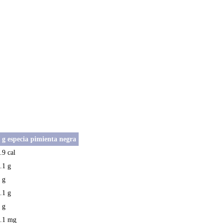
 g especia pimienta negra
.9 cal
.1 g
 g
.1 g
 g
.1 mg