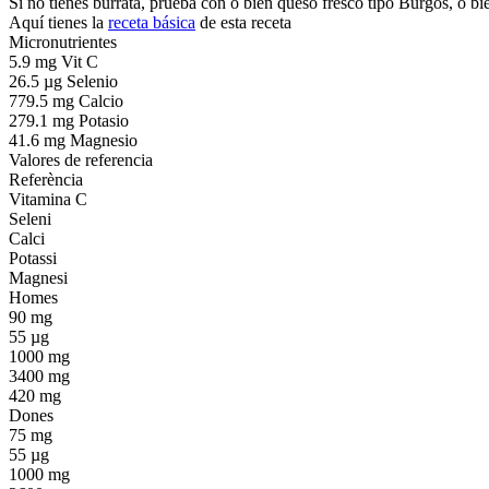
Si no tienes burrata, prueba con o bien queso fresco tipo Burgos, o bi
Aquí tienes la
receta básica
de esta receta
Micronutrientes
5.9 mg Vit C
26.5 µg Selenio
779.5 mg Calcio
279.1 mg Potasio
41.6 mg Magnesio
Valores de referencia
Referència
Vitamina C
Seleni
Calci
Potassi
Magnesi
Homes
90 mg
55 µg
1000 mg
3400 mg
420 mg
Dones
75 mg
55 µg
1000 mg