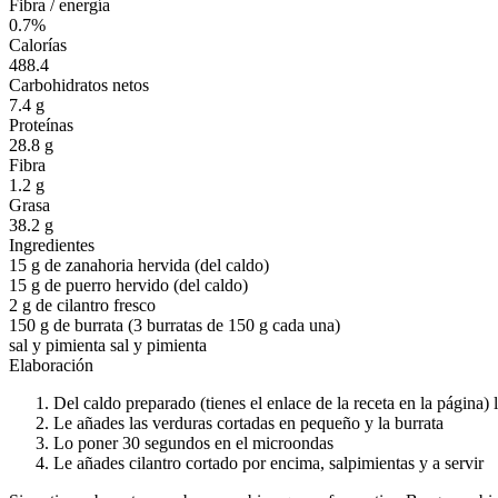
Fibra / energía
0.7%
Calorías
488.4
Carbohidratos netos
7.4 g
Proteínas
28.8 g
Fibra
1.2 g
Grasa
38.2 g
Ingredientes
15 g
de zanahoria hervida (del caldo)
15 g
de puerro hervido (del caldo)
2 g
de cilantro fresco
150 g
de burrata (3 burratas de 150 g cada una)
sal y pimienta
sal y pimienta
Elaboración
Del caldo preparado (tienes el enlace de la receta en la página)
Le añades las verduras cortadas en pequeño y la burrata
Lo poner 30 segundos en el microondas
Le añades cilantro cortado por encima, salpimientas y a servir