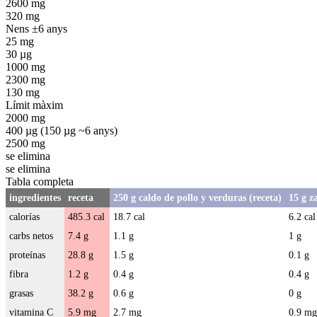
2600 mg
320 mg
Nens ±6 anys
25 mg
30 µg
1000 mg
2300 mg
130 mg
Límit màxim
2000 mg
400 µg (150 µg ~6 anys)
2500 mg
se elimina
se elimina
Tabla completa
ingredientes
receta
250 g caldo de pollo y verduras (receta)
15 g z
calorías
485.3 cal
18.7 cal
6.2 cal
carbs netos
7.4 g
1.1 g
1 g
proteínas
28.8 g
1.5 g
0.1 g
fibra
1.2 g
0.4 g
0.4 g
grasas
38.2 g
0.6 g
0 g
vitamina C
5.9 mg
2.7 mg
0.9 mg