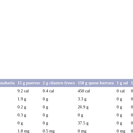
anahoria
15 g puerros
2 g cilantro fresco
150 g queso burrata
1 g sal
1
9.2 cal
0.4 cal
450 cal
0 cal
0
1.9 g
0 g
3.3 g
0 g
0
0.2 g
0 g
26.9 g
0 g
0
0.3 g
0 g
0 g
0 g
0
0 g
0 g
37.5 g
0 g
0
1.8 mg
0.5 mg
0 mg
0 mg
0