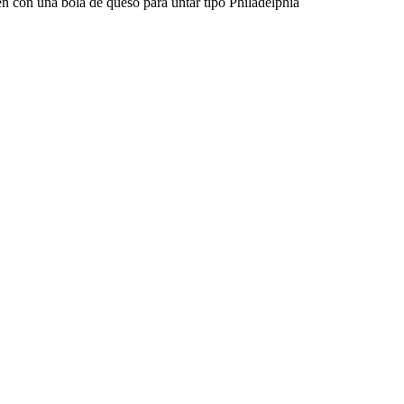
en con una bola de queso para untar tipo Philadelphia