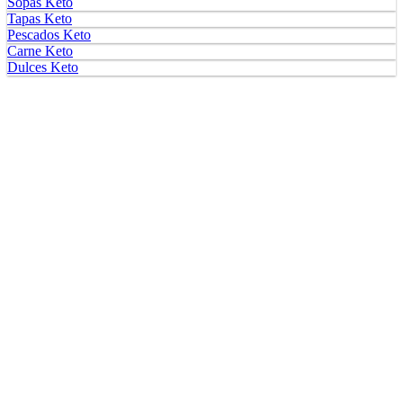
Sopas Keto
Tapas Keto
Pescados Keto
Carne Keto
Dulces Keto