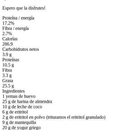
Espero que la disfrutes!
Proteína / energía
17.2%
Fibra / energía
2.7%
Calorías
286.9
Carbohidratos netos
3.9 g
Proteínas
10.5 g
Fibra
3.3 g
Grasa
25.5 g
Ingredientes
1
yemas de huevo
25 g
de harina de almendra
10 g
de leche de coco
6 g
de eritritol
2 g
de eritritol en polvo (trituramos el eritritol granulado)
9 g
de mantequilla
20 g
de yogur griego