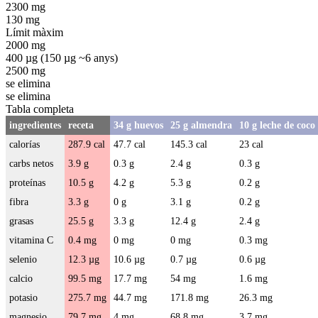
2300 mg
130 mg
Límit màxim
2000 mg
400 µg (150 µg ~6 anys)
2500 mg
se elimina
se elimina
Tabla completa
ingredientes
receta
34 g huevos
25 g almendra
10 g leche de coco
calorías
287.9 cal
47.7 cal
145.3 cal
23 cal
carbs netos
3.9 g
0.3 g
2.4 g
0.3 g
proteínas
10.5 g
4.2 g
5.3 g
0.2 g
fibra
3.3 g
0 g
3.1 g
0.2 g
grasas
25.5 g
3.3 g
12.4 g
2.4 g
vitamina C
0.4 mg
0 mg
0 mg
0.3 mg
selenio
12.3 µg
10.6 µg
0.7 µg
0.6 µg
calcio
99.5 mg
17.7 mg
54 mg
1.6 mg
potasio
275.7 mg
44.7 mg
171.8 mg
26.3 mg
magnesio
79.7 mg
4 mg
68.8 mg
3.7 mg