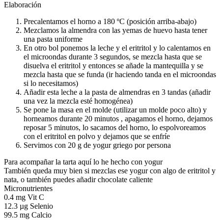
Elaboración
Precalentamos el horno a 180 ºC (posición arriba-abajo)
Mezclamos la almendra con las yemas de huevo hasta tener
una pasta uniforme
En otro bol ponemos la leche y el eritritol y lo calentamos en
el microondas durante 3 segundos, se mezcla hasta que se
disuelva el eritritol y entonces se añade la mantequilla y se
mezcla hasta que se funda (ir haciendo tanda en el microondas
si lo necesitamos)
Añadir esta leche a la pasta de almendras en 3 tandas (añadir
una vez la mezcla esté homogénea)
Se pone la masa en el molde (utilizar un molde poco alto) y
horneamos durante 20 minutos , apagamos el horno, dejamos
reposar 5 minutos, lo sacamos del horno, lo espolvoreamos
con el eritritol en polvo y dejamos que se enfríe
Servimos con 20 g de yogur griego por persona
Para acompañar la tarta aquí lo he hecho con yogur
También queda muy bien si mezclas ese yogur con algo de eritritol y
nata, o también puedes añadir chocolate caliente
Micronutrientes
0.4 mg Vit C
12.3 µg Selenio
99.5 mg Calcio